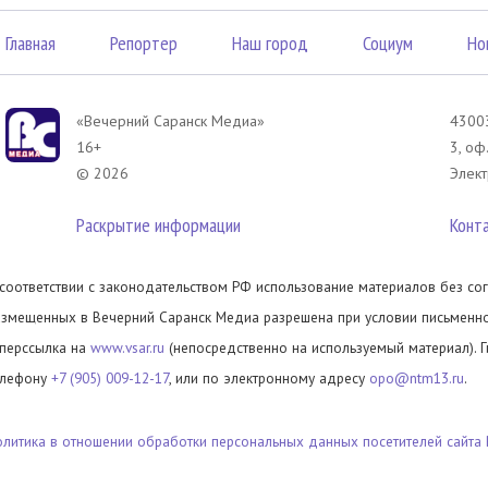
Главная
Репортер
Наш город
Социум
Но
«Вечерний Саранск Mедиа»
43003
16+
3, оф
© 2026
Элект
Раскрытие информации
Конт
 соответствии с законодательством РФ использование материалов без сог
азмещенных в Вечерний Саранск Медиа разрешена при условии письменног
иперссылка на
www.vsar.ru
(непосредственно на используемый материал). 
елефону
+7 (905) 009-12-17
, или по электронному адресу
opo@ntm13.ru
.
олитика в отношении обработки персональных данных посетителей сайта