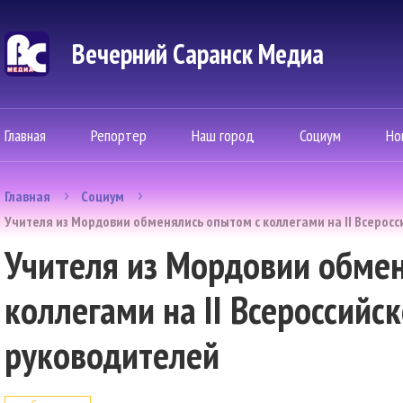
Вечерний Саранск Mедиа
Главная
Репортер
Наш город
Социум
Но
Главная
Социум
Учителя из Мордовии обменялись опытом с коллегами на II Всерос
Учителя из Мордовии обме
коллегами на II Всероссий
руководителей