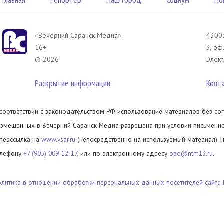
«Вечерний Саранск Mедиа»
43003
16+
3, оф
© 2026
Элект
Раскрытие информации
Конт
 соответствии с законодательством РФ использование материалов без сог
азмещенных в Вечерний Саранск Медиа разрешена при условии письменног
иперссылка на
www.vsar.ru
(непосредственно на используемый материал). 
елефону
+7 (905) 009-12-17
, или по электронному адресу
opo@ntm13.ru
.
олитика в отношении обработки персональных данных посетителей сайта