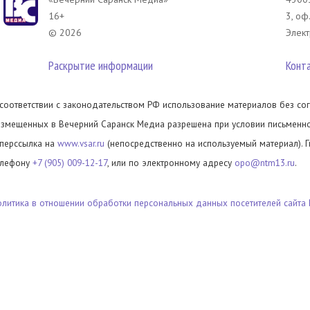
16+
3, оф
© 2026
Элект
Раскрытие информации
Конт
 соответствии с законодательством РФ использование материалов без сог
азмещенных в Вечерний Саранск Медиа разрешена при условии письменног
иперссылка на
www.vsar.ru
(непосредственно на используемый материал). 
елефону
+7 (905) 009-12-17
, или по электронному адресу
opo@ntm13.ru
.
олитика в отношении обработки персональных данных посетителей сайта