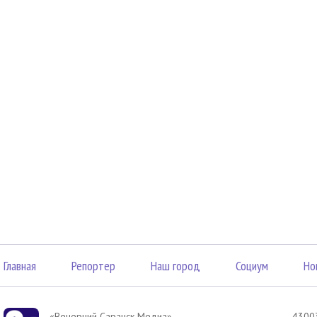
Главная
Репортер
Наш город
Социум
Но
«Вечерний Саранск Mедиа»
43003