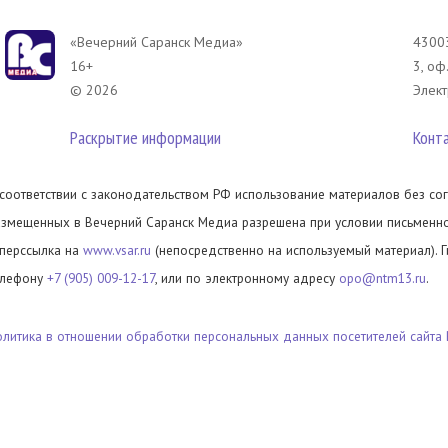
«Вечерний Саранск Mедиа»
43003
16+
3, оф
© 2026
Элект
Раскрытие информации
Конт
 соответствии с законодательством РФ использование материалов без сог
азмещенных в Вечерний Саранск Медиа разрешена при условии письменног
иперссылка на
www.vsar.ru
(непосредственно на используемый материал). 
елефону
+7 (905) 009-12-17
, или по электронному адресу
opo@ntm13.ru
.
олитика в отношении обработки персональных данных посетителей сайта