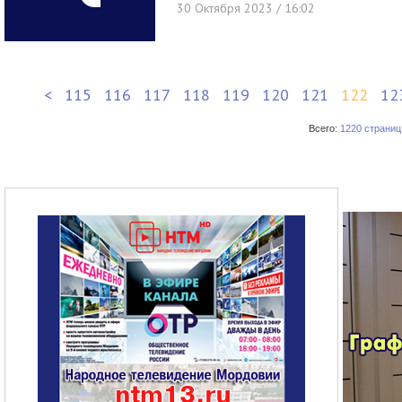
30 Октября 2023 / 16:02
<
115
116
117
118
119
120
121
122
12
Всего:
1220 страниц