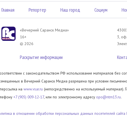
Главная
Репортер
Наш город
Социум
Но
«Вечерний Саранск Mедиа»
43003
16+
3, оф
© 2026
Элект
Раскрытие информации
Конт
 соответствии с законодательством РФ использование материалов без сог
азмещенных в Вечерний Саранск Медиа разрешена при условии письменног
иперссылка на
www.vsar.ru
(непосредственно на используемый материал). 
елефону
+7 (905) 009-12-17
, или по электронному адресу
opo@ntm13.ru
.
олитика в отношении обработки персональных данных посетителей сайта