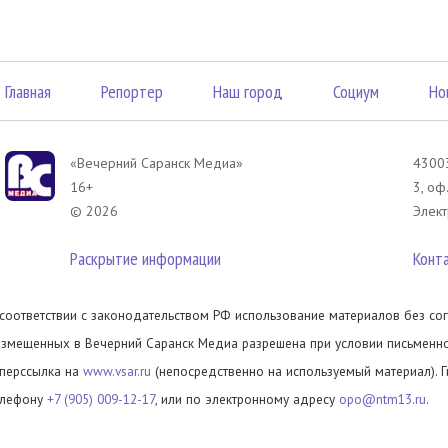
Главная
Репортер
Наш город
Социум
Но
«Вечерний Саранск Mедиа»
43003
16+
3, оф
© 2026
Элект
Раскрытие информации
Конт
 соответствии с законодательством РФ использование материалов без сог
азмещенных в Вечерний Саранск Медиа разрешена при условии письменног
иперссылка на
www.vsar.ru
(непосредственно на используемый материал). 
елефону
+7 (905) 009-12-17
, или по электронному адресу
opo@ntm13.ru
.