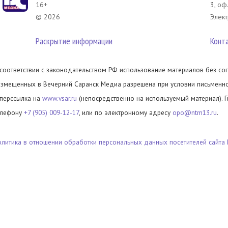
16+
3, оф
© 2026
Элект
Раскрытие информации
Конт
 соответствии с законодательством РФ использование материалов без сог
азмещенных в Вечерний Саранск Медиа разрешена при условии письменног
иперссылка на
www.vsar.ru
(непосредственно на используемый материал). 
елефону
+7 (905) 009-12-17
, или по электронному адресу
opo@ntm13.ru
.
олитика в отношении обработки персональных данных посетителей сайта