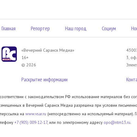
Главная
Репортер
Наш город
Социум
Но
«Вечерний Саранск Mедиа»
43003
16+
3, оф
© 2026
Элект
Раскрытие информации
Конт
 соответствии с законодательством РФ использование материалов без сог
азмещенных в Вечерний Саранск Медиа разрешена при условии письменног
иперссылка на
www.vsar.ru
(непосредственно на используемый материал). 
елефону
+7 (905) 009-12-17
, или по электронному адресу
opo@ntm13.ru
.