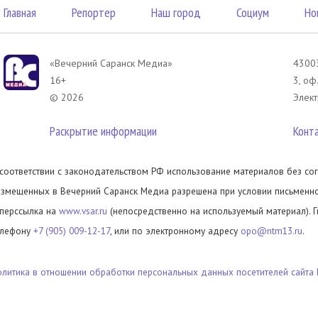
Главная
Репортер
Наш город
Социум
Но
«Вечерний Саранск Mедиа»
43003
16+
3, оф
© 2026
Элект
Раскрытие информации
Конт
 соответствии с законодательством РФ использование материалов без сог
азмещенных в Вечерний Саранск Медиа разрешена при условии письменног
иперссылка на
www.vsar.ru
(непосредственно на используемый материал). 
елефону
+7 (905) 009-12-17
, или по электронному адресу
opo@ntm13.ru
.
олитика в отношении обработки персональных данных посетителей сайта