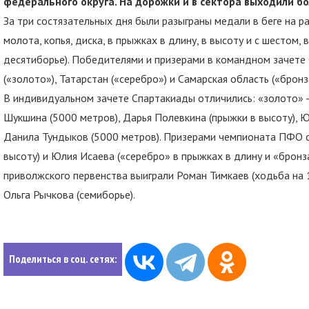
федерального округа. На дорожки и в сектора выходили бо
За три состязательных дня были разыграны медали в беге на р
молота, копья, диска, в прыжках в длину, в высоту и с шестом,
десятиборье). Победителями и призерами в командном зачете
(«золото»), Татарстан («серебро») и Самарская область («бронз
В индивидуальном зачете Спартакиады отличились: «золото» -
Шукшина (5000 метров), Дарья Полевкина (прыжки в высоту), Ю
Данила Тундыков (5000 метров). Призерами чемпионата ПФО с
высоту) и Юлия Исаева («серебро» в прыжках в длину и «брон
приволжского первенства выиграли Роман Тимкаев (ходьба на 1
Ольга Рычкова (семиборье).
Поделиться в соц. сетях: