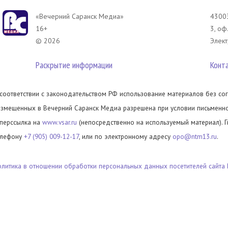
«Вечерний Саранск Mедиа»
43003
16+
3, оф
© 2026
Элект
Раскрытие информации
Конт
 соответствии с законодательством РФ использование материалов без сог
азмещенных в Вечерний Саранск Медиа разрешена при условии письменног
иперссылка на
www.vsar.ru
(непосредственно на используемый материал). 
елефону
+7 (905) 009-12-17
, или по электронному адресу
opo@ntm13.ru
.
олитика в отношении обработки персональных данных посетителей сайта