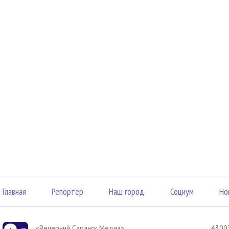
Главная
Репортер
Наш город
Социум
Но
«Вечерний Саранск Mедиа»
43003