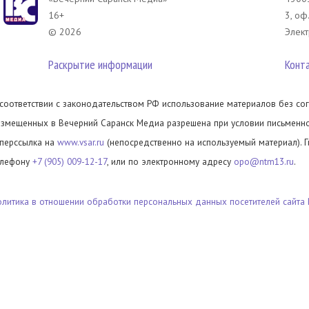
16+
3, оф
© 2026
Элект
Раскрытие информации
Конт
 соответствии с законодательством РФ использование материалов без сог
азмещенных в Вечерний Саранск Медиа разрешена при условии письменног
иперссылка на
www.vsar.ru
(непосредственно на используемый материал). 
елефону
+7 (905) 009-12-17
, или по электронному адресу
opo@ntm13.ru
.
олитика в отношении обработки персональных данных посетителей сайта