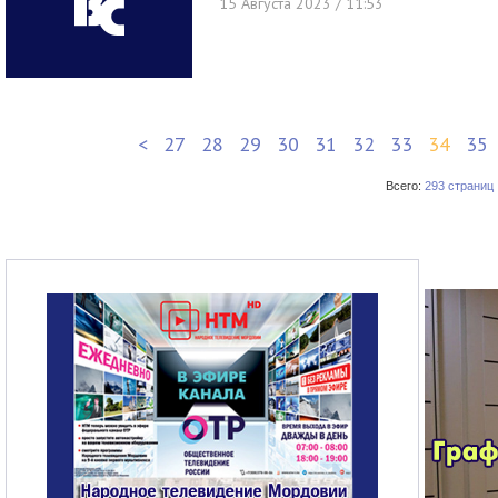
15 Августа 2023 / 11:53
<
27
28
29
30
31
32
33
34
35
Всего:
293 страниц