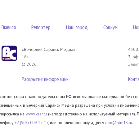
Главная
Репортер
Наш город
Социум
Но
«Вечерний Саранск Mедиа»
43003
16+
3, оф
© 2026
Элект
Раскрытие информации
Конт
 соответствии с законодательством РФ использование материалов без сог
азмещенных в Вечерний Саранск Медиа разрешена при условии письменног
иперссылка на
www.vsar.ru
(непосредственно на используемый материал). 
елефону
+7 (905) 009-12-17
, или по электронному адресу
opo@ntm13.ru
.