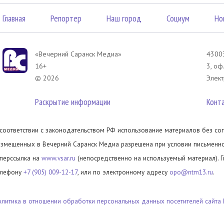
Главная
Репортер
Наш город
Социум
Но
«Вечерний Саранск Mедиа»
43003
16+
3, оф
© 2026
Элект
Раскрытие информации
Конт
 соответствии с законодательством РФ использование материалов без сог
азмещенных в Вечерний Саранск Медиа разрешена при условии письменног
иперссылка на
www.vsar.ru
(непосредственно на используемый материал). 
елефону
+7 (905) 009-12-17
, или по электронному адресу
opo@ntm13.ru
.
олитика в отношении обработки персональных данных посетителей сайта