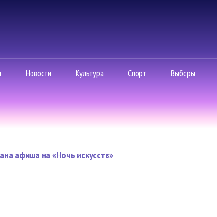
м
Новости
Культура
Спорт
Выборы
ана афиша на «Ночь искусств»