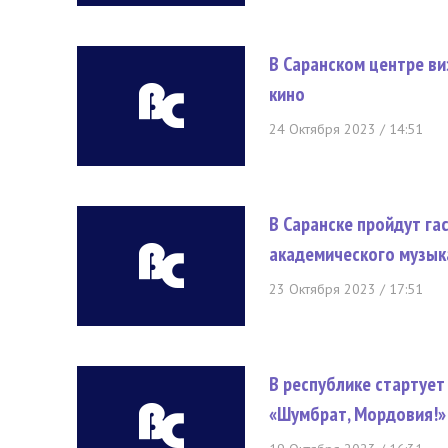
В Саранском центре в
кино
24 Октября 2023 / 14:51
В Саранске пройдут га
академического музык
23 Октября 2023 / 17:51
В республике стартует
«Шумбрат, Мордовия!»