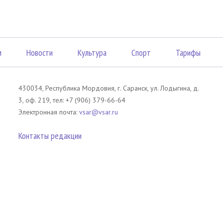
м
Новости
Культура
Спорт
Тарифы
430034, Республика Мордовия, г. Саранск, ул. Лодыгина, д.
3, оф. 219, тел: +7 (906) 379-66-64
Электронная почта:
vsar@vsar.ru
Контакты редакции
лов без согласия правообладателя является незаконным и влечет ответс
 письменного согласия правообладателя. При использовании материалов 
атериал). Гиперссылка должна располагаться в начале текстового мате
tm13.ru
.