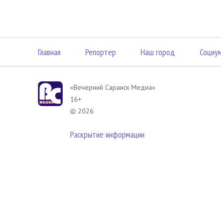
Главная
Репортер
Наш город
Социу
«Вечерний Саранск Mедиа»
16+
© 2026
Раскрытие информации
В соответствии с законодательством РФ использование материа
размещенных в Вечерний Саранск Медиа разрешена при условии
гиперссылка на
www.vsar.ru
(непосредственно на используемый м
телефону
+7 (905) 009-12-17
, или по электронному адресу
opo@n