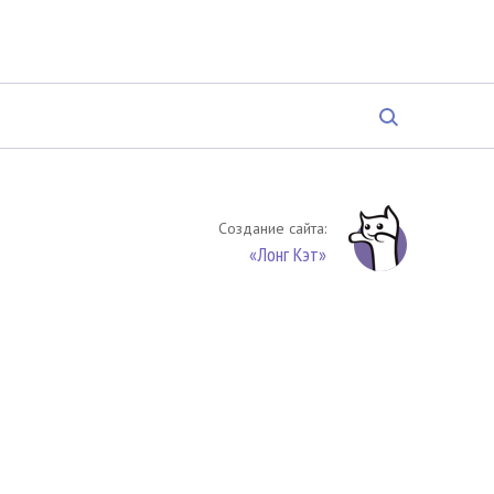
Создание сайта:
«Лонг Кэт»
твенность. Цитирование (целиком или частями) материалов
обязательное указание на источник цитирования -
риала. По вопросам цитирования материалов обращайтесь по