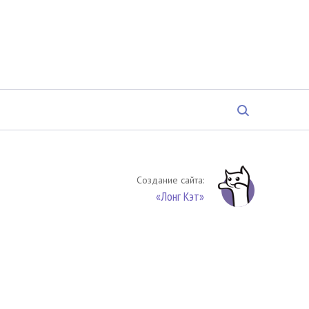
Создание сайта:
«Лонг Кэт»
твенность. Цитирование (целиком или частями) материалов
обязательное указание на источник цитирования -
риала. По вопросам цитирования материалов обращайтесь по