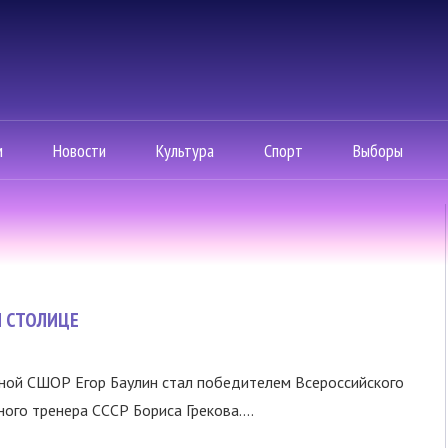
м
Новости
Культура
Спорт
Выборы
Й СТОЛИЦЕ
ной СШОР Егор Баулин стал победителем Всероссийского
ого тренера СССР Бориса Грекова....