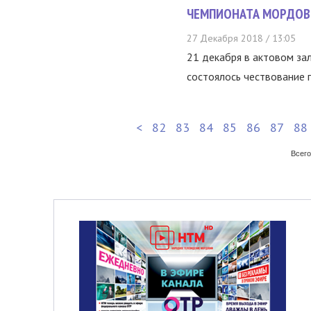
ЧЕМПИОНАТА МОРДОВ
27 Декабря 2018 / 13:05
21 декабря в актовом за
состоялось чествование п
<
82
83
84
85
86
87
88
Всего