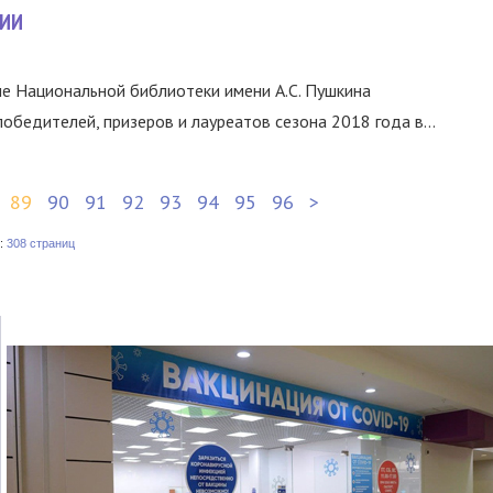
ИИ
ле Национальной библиотеки имени А.С. Пушкина
обедителей, призеров и лауреатов сезона 2018 года в...
89
90
91
92
93
94
95
96
>
:
308 страниц