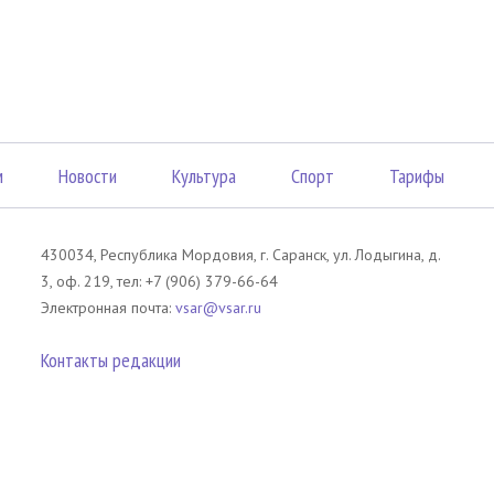
м
Новости
Культура
Спорт
Тарифы
430034, Республика Мордовия, г. Саранск, ул. Лодыгина, д.
3, оф. 219, тел: +7 (906) 379-66-64
Электронная почта:
vsar@vsar.ru
Контакты редакции
лов без согласия правообладателя является незаконным и влечет ответс
 письменного согласия правообладателя. При использовании материалов 
атериал). Гиперссылка должна располагаться в начале текстового мате