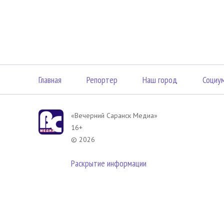
Главная
Репортер
Наш город
Социу
«Вечерний Саранск Mедиа»
16+
© 2026
Раскрытие информации
В соответствии с законодательством РФ использование материа
размещенных в Вечерний Саранск Медиа разрешена при условии
гиперссылка на
www.vsar.ru
(непосредственно на используемый м