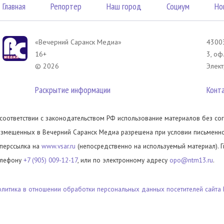
Главная
Репортер
Наш город
Социум
Но
«Вечерний Саранск Mедиа»
43003
16+
3, оф
© 2026
Элект
Раскрытие информации
Конт
 соответствии с законодательством РФ использование материалов без сог
азмещенных в Вечерний Саранск Медиа разрешена при условии письменног
иперссылка на
www.vsar.ru
(непосредственно на используемый материал). 
елефону
+7 (905) 009-12-17
, или по электронному адресу
opo@ntm13.ru
.
олитика в отношении обработки персональных данных посетителей сайта