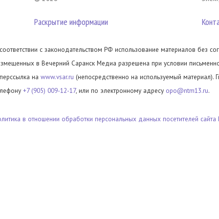
Раскрытие информации
Конт
 соответствии с законодательством РФ использование материалов без сог
азмещенных в Вечерний Саранск Медиа разрешена при условии письменног
иперссылка на
www.vsar.ru
(непосредственно на используемый материал). 
елефону
+7 (905) 009-12-17
, или по электронному адресу
opo@ntm13.ru
.
олитика в отношении обработки персональных данных посетителей сайта