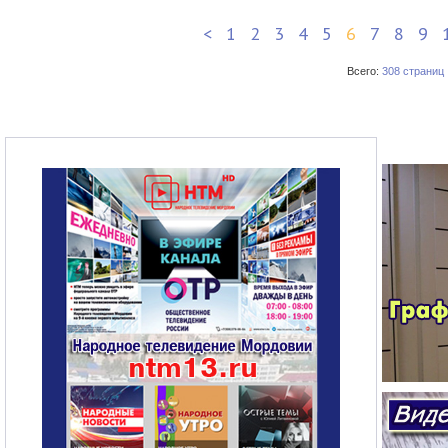
<
1
2
3
4
5
6
7
8
9
Всего:
308 страниц