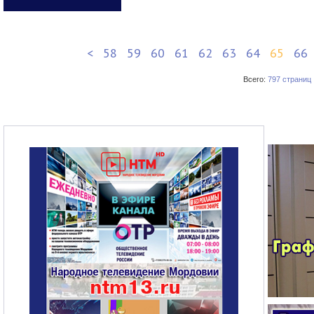
<
58
59
60
61
62
63
64
65
66
Всего:
797 страниц