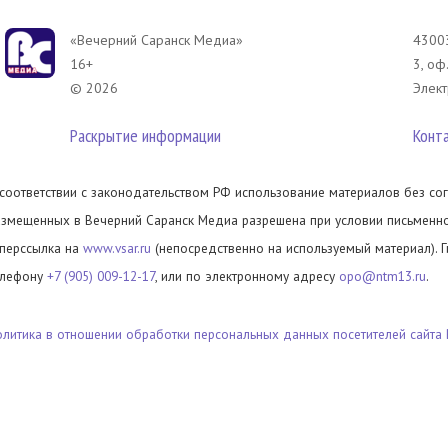
«Вечерний Саранск Mедиа»
43003
16+
3, оф
© 2026
Элект
Раскрытие информации
Конт
 соответствии с законодательством РФ использование материалов без сог
азмещенных в Вечерний Саранск Медиа разрешена при условии письменног
иперссылка на
www.vsar.ru
(непосредственно на используемый материал). 
елефону
+7 (905) 009-12-17
, или по электронному адресу
opo@ntm13.ru
.
олитика в отношении обработки персональных данных посетителей сайта