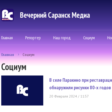
Вечерний Саранск Mедиа
Главная
Репортер
Наш город
Социум
Но
Главная
Социум
Социум
В селе Паракино при реставрац
обнаружили рисунки 80-х годов
20 Февраля 2024 / 11:57