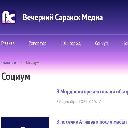
Вечерний Саранск Mедиа
Главная
Репортер
Наш город
Социум
Но
Главная
Социум
Социум
В Мордовии презентовали обзор
27 Декабря 2022 / 15:42
В поселке Атяшево после масшт