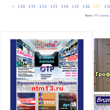
<
130
131
132
133
134
135
136
137
13
Всего:
797 страниц