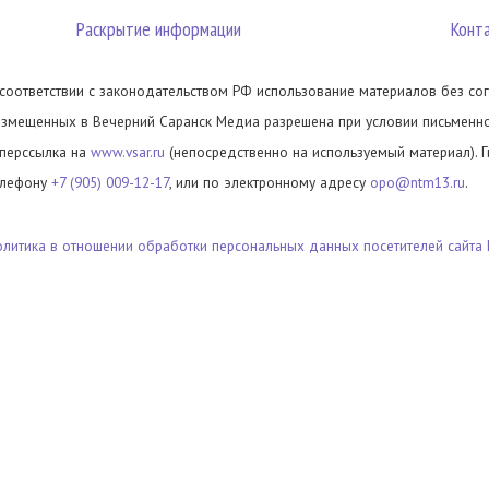
Раскрытие информации
Конт
 соответствии с законодательством РФ использование материалов без сог
азмещенных в Вечерний Саранск Медиа разрешена при условии письменног
иперссылка на
www.vsar.ru
(непосредственно на используемый материал). 
елефону
+7 (905) 009-12-17
, или по электронному адресу
opo@ntm13.ru
.
олитика в отношении обработки персональных данных посетителей сайта