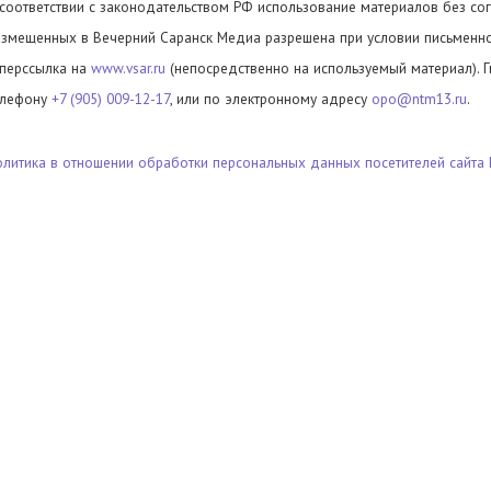
 соответствии с законодательством РФ использование материалов без сог
азмещенных в Вечерний Саранск Медиа разрешена при условии письменног
иперссылка на
www.vsar.ru
(непосредственно на используемый материал). 
елефону
+7 (905) 009-12-17
, или по электронному адресу
opo@ntm13.ru
.
олитика в отношении обработки персональных данных посетителей сайта