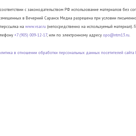
 соответствии с законодательством РФ использование материалов без сог
азмещенных в Вечерний Саранск Медиа разрешена при условии письменног
иперссылка на
www.vsar.ru
(непосредственно на используемый материал). 
елефону
+7 (905) 009-12-17
, или по электронному адресу
opo@ntm13.ru
.
олитика в отношении обработки персональных данных посетителей сайта