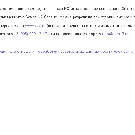
 соответствии с законодательством РФ использование материалов без сог
азмещенных в Вечерний Саранск Медиа разрешена при условии письменног
иперссылка на
www.vsar.ru
(непосредственно на используемый материал). 
елефону
+7 (905) 009-12-17
, или по электронному адресу
opo@ntm13.ru
.
олитика в отношении обработки персональных данных посетителей сайта