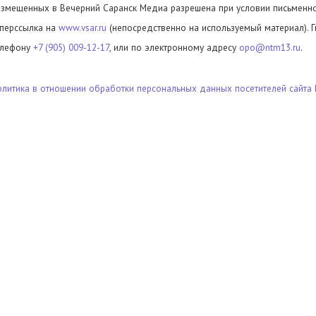
азмещенных в Вечерний Саранск Медиа разрешена при условии письменног
иперссылка на
www.vsar.ru
(непосредственно на используемый материал). 
елефону
+7 (905) 009-12-17
, или по электронному адресу
opo@ntm13.ru
.
олитика в отношении обработки персональных данных посетителей сайта