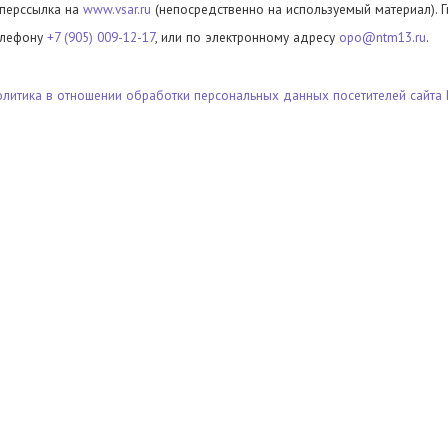
иперссылка на
www.vsar.ru
(непосредственно на используемый материал). 
елефону
+7 (905) 009-12-17
, или по электронному адресу
opo@ntm13.ru
.
олитика в отношении обработки персональных данных посетителей сайта