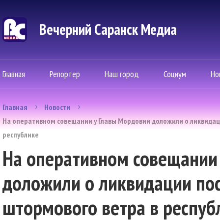
Вечерний Саранск Mедиа
Главная
Репортер
Наш город
Социум
Но
Главная
Новости
На оперативном совещании у Главы Мордовии доложили о ликвидац
республике
На оперативном совещании
доложили о ликвидации по
штормового ветра в респуб