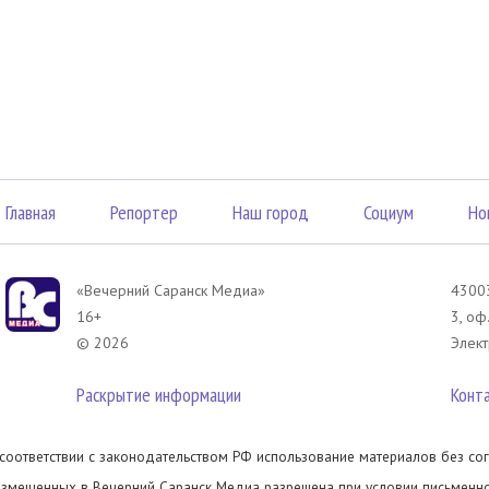
Главная
Репортер
Наш город
Социум
Но
«Вечерний Саранск Mедиа»
43003
16+
3, оф
© 2026
Элект
Раскрытие информации
Конт
 соответствии с законодательством РФ использование материалов без сог
азмещенных в Вечерний Саранск Медиа разрешена при условии письменног