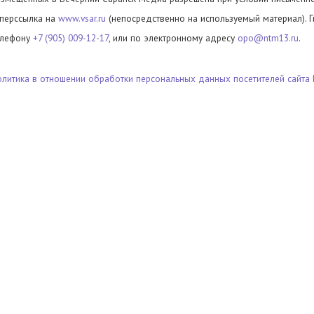
иперссылка на
www.vsar.ru
(непосредственно на используемый материал). 
елефону
+7 (905) 009-12-17
, или по электронному адресу
opo@ntm13.ru
.
олитика в отношении обработки персональных данных посетителей сайта