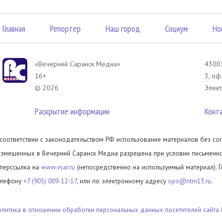
Главная
Репортер
Наш город
Социум
Но
«Вечерний Саранск Mедиа»
43003
16+
3, оф
© 2026
Элект
Раскрытие информации
Конт
 соответствии с законодательством РФ использование материалов без сог
азмещенных в Вечерний Саранск Медиа разрешена при условии письменног
иперссылка на
www.vsar.ru
(непосредственно на используемый материал). 
елефону
+7 (905) 009-12-17
, или по электронному адресу
opo@ntm13.ru
.
олитика в отношении обработки персональных данных посетителей сайта