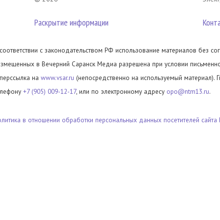
Раскрытие информации
Конт
 соответствии с законодательством РФ использование материалов без сог
азмещенных в Вечерний Саранск Медиа разрешена при условии письменног
иперссылка на
www.vsar.ru
(непосредственно на используемый материал). 
елефону
+7 (905) 009-12-17
, или по электронному адресу
opo@ntm13.ru
.
олитика в отношении обработки персональных данных посетителей сайта