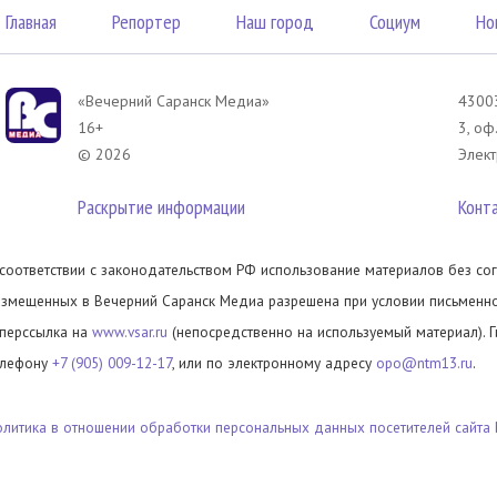
Главная
Репортер
Наш город
Социум
Но
«Вечерний Саранск Mедиа»
43003
16+
3, оф
© 2026
Элект
Раскрытие информации
Конт
 соответствии с законодательством РФ использование материалов без сог
азмещенных в Вечерний Саранск Медиа разрешена при условии письменног
иперссылка на
www.vsar.ru
(непосредственно на используемый материал). 
елефону
+7 (905) 009-12-17
, или по электронному адресу
opo@ntm13.ru
.
олитика в отношении обработки персональных данных посетителей сайта