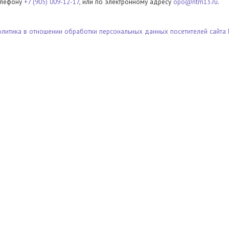
елефону
+7 (905) 009-12-17
, или по электронному адресу
opo@ntm13.ru
.
олитика в отношении обработки персональных данных посетителей сайта