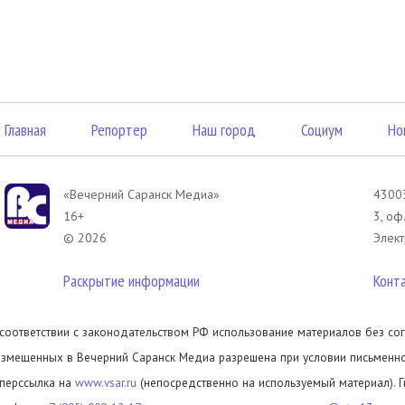
Главная
Репортер
Наш город
Социум
Но
«Вечерний Саранск Mедиа»
43003
16+
3, оф
© 2026
Элект
Раскрытие информации
Конт
 соответствии с законодательством РФ использование материалов без сог
азмещенных в Вечерний Саранск Медиа разрешена при условии письменног
иперссылка на
www.vsar.ru
(непосредственно на используемый материал). 