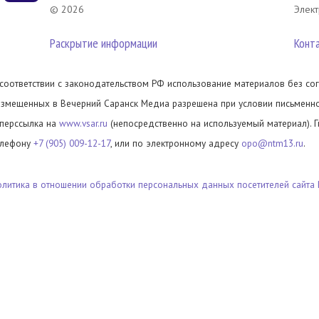
© 2026
Элект
Раскрытие информации
Конт
 соответствии с законодательством РФ использование материалов без сог
азмещенных в Вечерний Саранск Медиа разрешена при условии письменног
иперссылка на
www.vsar.ru
(непосредственно на используемый материал). 
елефону
+7 (905) 009-12-17
, или по электронному адресу
opo@ntm13.ru
.
олитика в отношении обработки персональных данных посетителей сайта