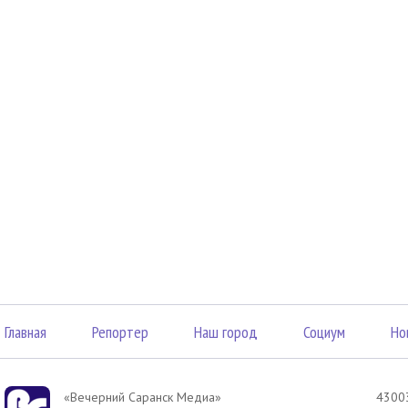
Главная
Репортер
Наш город
Социум
Но
«Вечерний Саранск Mедиа»
43003