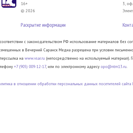
16+
3, оф
© 2026
Элект
Раскрытие информации
Конт
 соответствии с законодательством РФ использование материалов без сог
азмещенных в Вечерний Саранск Медиа разрешена при условии письменног
иперссылка на
www.vsar.ru
(непосредственно на используемый материал). 
елефону
+7 (905) 009-12-17
, или по электронному адресу
opo@ntm13.ru
.
олитика в отношении обработки персональных данных посетителей сайта