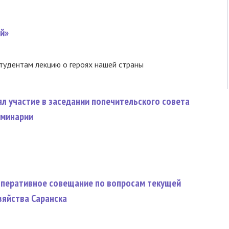
й»
тудентам лекцию о героях нашей страны
ял участие в заседании попечительского совета
еминарии
оперативное совещание по вопросам текущей
зяйства Саранска