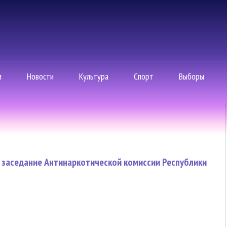
м
Новости
Культура
Спорт
Выборы
 заседание Антинаркотической комиссии Республики