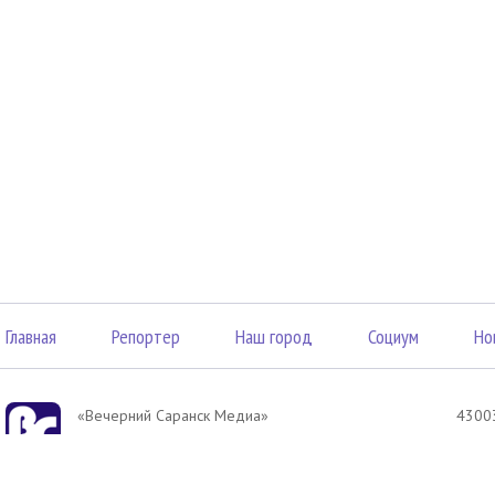
Главная
Репортер
Наш город
Социум
Но
«Вечерний Саранск Mедиа»
43003
16+
3, оф
© 2026
Элект