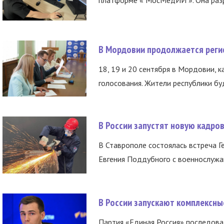
платформе « МосМедИИ ». Она разр
В Мордовии продолжается регис
18, 19 и 20 сентября в Мордовии, к
голосования. Жители республики буд
В России запустят новую кадро
В Ставрополе состоялась встреча Г
Евгения Поддубного с военнослужащ
В России запускают комплексн
Партия «Единая Россия» последов