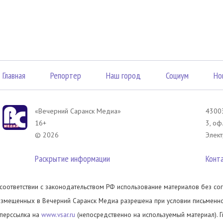
Главная
Репортер
Наш город
Социум
Но
«Вечерний Саранск Mедиа»
43003
16+
3, оф
© 2026
Элект
Раскрытие информации
Конт
 соответствии с законодательством РФ использование материалов без сог
азмещенных в Вечерний Саранск Медиа разрешена при условии письменног
иперссылка на
www.vsar.ru
(непосредственно на используемый материал). 