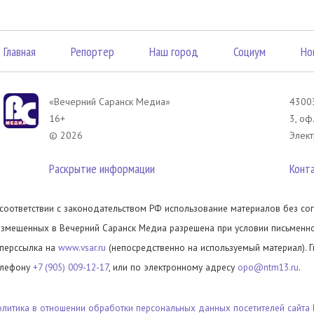
Главная
Репортер
Наш город
Социум
Но
«Вечерний Саранск Mедиа»
43003
16+
3, оф
© 2026
Элект
Раскрытие информации
Конт
 соответствии с законодательством РФ использование материалов без сог
азмещенных в Вечерний Саранск Медиа разрешена при условии письменног
иперссылка на
www.vsar.ru
(непосредственно на используемый материал). 
елефону
+7 (905) 009-12-17
, или по электронному адресу
opo@ntm13.ru
.
олитика в отношении обработки персональных данных посетителей сайта