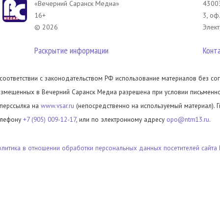
«Вечерний Саранск Mедиа»
43003
16+
3, оф
© 2026
Элект
Раскрытие информации
Конт
 соответствии с законодательством РФ использование материалов без сог
азмещенных в Вечерний Саранск Медиа разрешена при условии письменног
иперссылка на
www.vsar.ru
(непосредственно на используемый материал). 
елефону
+7 (905) 009-12-17
, или по электронному адресу
opo@ntm13.ru
.
олитика в отношении обработки персональных данных посетителей сайта