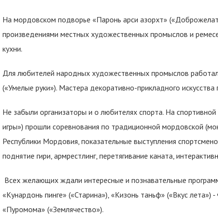
На мордовском подворье «Паронь арси азорхт» («Доброжелат
произведениями местных художественных промыслов и ремесе
кухни.
Для любителей народных художественных промыслов работал
(«Умелые руки»). Мастера декоративно-прикладного искусства
Не забыли организаторы и о любителях спорта. На спортивной
игры») прошли соревнования по традиционной мордовской (мок
Республики Мордовия, показательные выступления спортсменов
поднятие гири, армрестлинг, перетягивание каната, интеракти
Всех желающих ждали интересные и познавательные програм
«Кунардонь пинге» («Старина»), «Кизонь таньф» («Вкус лета») 
«Пуромома» («Землячество»).