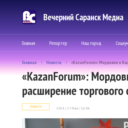
Вечерний Саранск Mедиа
Главная
Репортер
Наш город
Социу
Главная
Новости
«KazanForum»: Мордовия и Кы
«KazanForum»: Мордов
расширение торгового 
Новости
2024 / 17 Мая / 16:06