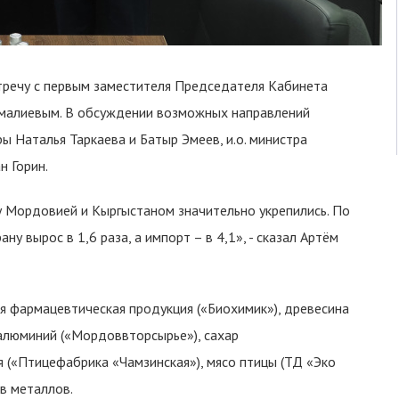
тречу с первым заместителя Председателя Кабинета
малиевым. В обсуждении возможных направлений
ы Наталья Таркаева и Батыр Эмеев, и.о. министра
н Горин.
 Мордовией и Кыргыстаном значительно укрепились. По
ну вырос в 1,6 раза, а импорт – в 4,1», - сказал Артём
я фармацевтическая продукция («Биохимик»), древесина
 алюминий («Мордоввторсырье»), сахар
я («Птицефабрика «Чамзинская»), мясо птицы (ТД «Эко
в металлов.