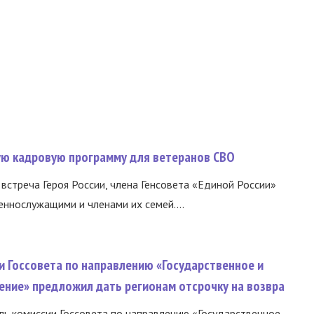
вую кадровую программу для ветеранов СВО
встреча Героя России, члена Генсовета «Единой России»
еннослужащими и членами их семей....
и Госсовета по направлению «Государственное и
ение» предложил дать регионам отсрочку на возвра
ь комиссии Госсовета по направлению «Государственное