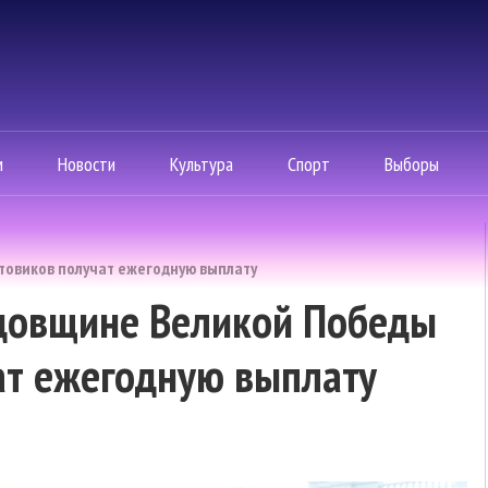
м
Новости
Культура
Спорт
Выборы
товиков получат ежегодную выплату
одовщине Великой Победы
ат ежегодную выплату