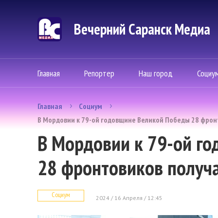
Вечерний Саранск Mедиа
Главная
Репортер
Наш город
Социу
Главная
Социум
В Мордовии к 79-ой годовщине Великой Победы 28 фрон
В Мордовии к 79-ой г
28 фронтовиков получ
Социум
2024 / 16 Апреля / 12:45