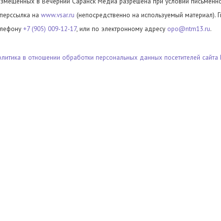
азмещенных в Вечерний Саранск Медиа разрешена при условии письменног
иперссылка на
www.vsar.ru
(непосредственно на используемый материал). 
елефону
+7 (905) 009-12-17
, или по электронному адресу
opo@ntm13.ru
.
олитика в отношении обработки персональных данных посетителей сайта