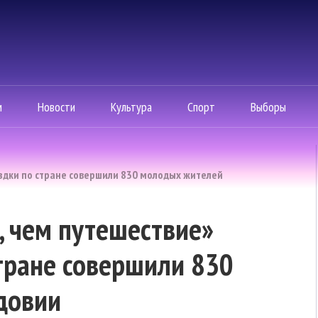
м
Новости
Культура
Спорт
Выборы
здки по стране совершили 830 молодых жителей
, чем путешествие»
тране совершили 830
довии