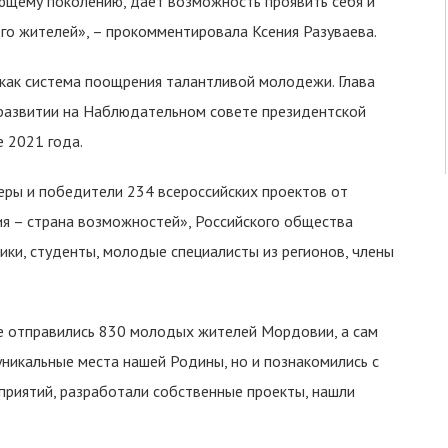
ающему поколению, дает возможность проявить себя и
его жителей», – прокомментировала Ксения Разуваева.
как система поощрения талантливой молодежи. Глава
развитии на Наблюдательном совете президентской
е 2021 года.
еры и победители 234 всероссийских проектов от
я – страна возможностей», Российского общества
ики, студенты, молодые специалисты из регионов, члены
не отправились 830 молодых жителей Мордовии, а сам
 уникальные места нашей Родины, но и познакомились с
риятий, разработали собственные проекты, нашли