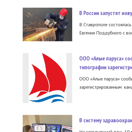
В России запустят но
В Ставрополе состоялась 
Евгения Поддубного с во
ООО «Алые паруса» со
типографии зарегистр
ООО «Алые паруса» сообщ
зарегистрированным канд
В систему здравоохра
На сегодняшний день 19 