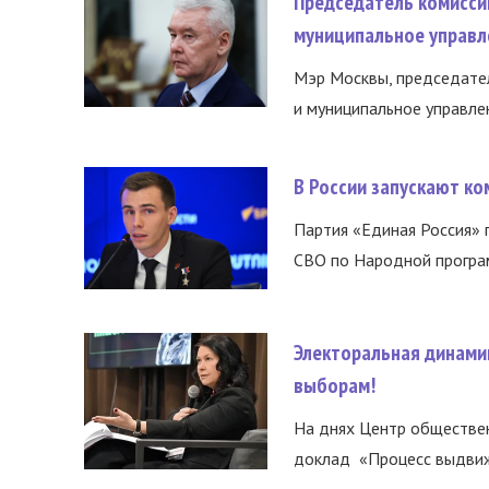
Председатель комисси
муниципальное управл
Мэр Москвы, председател
и муниципальное управле
В России запускают к
Партия «Единая Россия»
СВО по Народной програм
Электоральная динами
выборам!
На днях Центр обществе
доклад «Процесс выдвиже