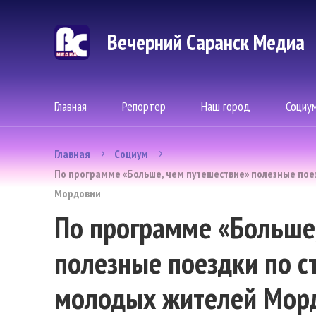
Вечерний Саранск Mедиа
Главная
Репортер
Наш город
Социу
Главная
Социум
По программе «Больше, чем путешествие» полезные пое
Мордовии
По программе «Больше
полезные поездки по с
молодых жителей Мор