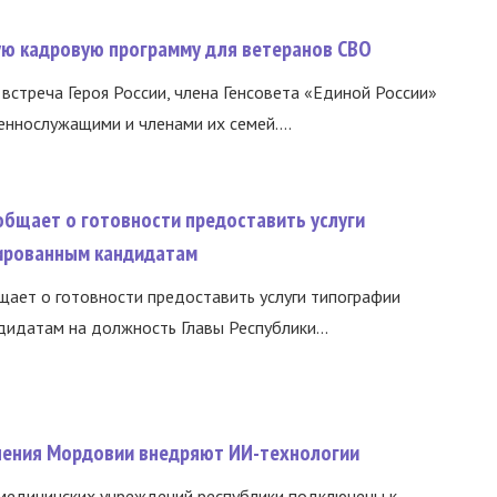
вую кадровую программу для ветеранов СВО
встреча Героя России, члена Генсовета «Единой России»
еннослужащими и членами их семей....
общает о готовности предоставить услуги
ированным кандидатам
ает о готовности предоставить услуги типографии
идатам на должность Главы Республики...
нения Мордовии внедряют ИИ-технологии
медицинских учреждений республики подключены к