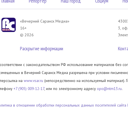
Главная
Репортер
Наш город
Социум
Но
«Вечерний Саранск Mедиа»
43003
16+
3, оф
© 2026
Элект
Раскрытие информации
Конт
 соответствии с законодательством РФ использование материалов без сог
азмещенных в Вечерний Саранск Медиа разрешена при условии письменног
иперссылка на
www.vsar.ru
(непосредственно на используемый материал). 
елефону
+7 (905) 009-12-17
, или по электронному адресу
opo@ntm13.ru
.
олитика в отношении обработки персональных данных посетителей сайта