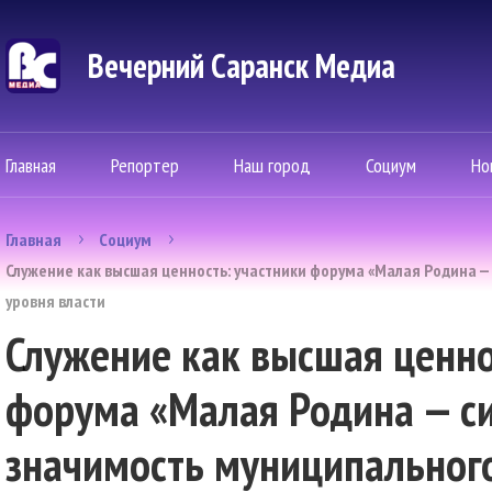
Вечерний Саранск Mедиа
Главная
Репортер
Наш город
Социум
Но
Главная
Социум
Служение как высшая ценность: участники форума «Малая Родина —
уровня власти
Служение как высшая ценно
форума «Малая Родина — си
значимость муниципального