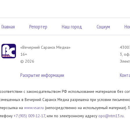
Главная
Репортер
Наш город
Социум
Но
«Вечерний Саранск Mедиа»
43003
16+
3, оф
© 2026
Элект
Раскрытие информации
Конт
 соответствии с законодательством РФ использование материалов без сог
азмещенных в Вечерний Саранск Медиа разрешена при условии письменног
иперссылка на
www.vsar.ru
(непосредственно на используемый материал). 
елефону
+7 (905) 009-12-17
, или по электронному адресу
opo@ntm13.ru
.