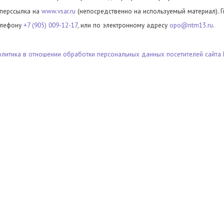
иперссылка на
www.vsar.ru
(непосредственно на используемый материал). 
елефону
+7 (905) 009-12-17
, или по электронному адресу
opo@ntm13.ru
.
олитика в отношении обработки персональных данных посетителей сайта