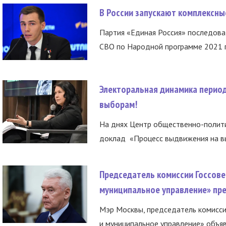
В России запускают комплексн
Партия «Единая Россия» последов
СВО по Народной программе 2021 го
Электоральная динамика период
выборам!
На днях Центр общественно-полити
доклад «Процесс выдвижения на вы
Председатель комиссии Госсове
муниципальное управление» пре
Мэр Москвы, председатель комисси
и муниципальное управление» объяв