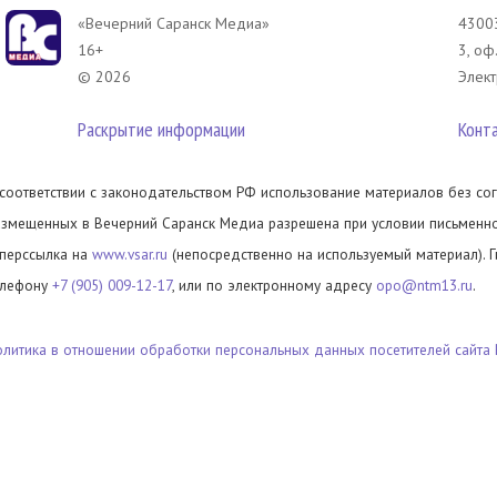
«Вечерний Саранск Mедиа»
43003
16+
3, оф
© 2026
Элект
Раскрытие информации
Конт
 соответствии с законодательством РФ использование материалов без сог
азмещенных в Вечерний Саранск Медиа разрешена при условии письменног
иперссылка на
www.vsar.ru
(непосредственно на используемый материал). 
елефону
+7 (905) 009-12-17
, или по электронному адресу
opo@ntm13.ru
.
олитика в отношении обработки персональных данных посетителей сайта