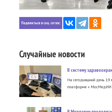
Поделиться в соц. сетях:
Случайные новости
В систему здравоохра
На сегодняшний день 19 
платформе « МосМедИИ ».
В Мордовии продолжае