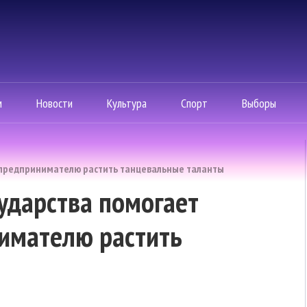
м
Новости
Культура
Спорт
Выборы
у предпринимателю растить танцевальные таланты
сударства помогает
имателю растить