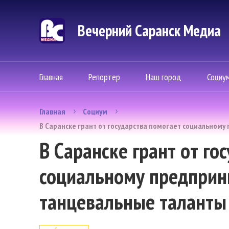
Вечерний Саранск Mедиа
Главная
Репортер
Наш город
Социу
Главная
Социум
В Саранске грант от государства помогает социальном
В Саранске грант от го
социальному предприн
танцевальные таланты