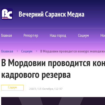
Вечерний Саранск Mедиа
Главная
Репортер
Наш город
Социум
Но
Главная
Социум
В Мордовии проводится конкурс молодежн
В Мордовии проводится ко
кадрового резерва
Социум
2023 / 13 Октября / 12:37