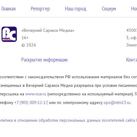
Главная
Репортер
Наш город
Социум
Но
«Вечерний Саранск Mедиа»
43003
16+
3, оф
© 2026
Элект
Раскрытие информации
Конт
 соответствии с законодательством РФ использование материалов без сог
азмещенных в Вечерний Саранск Медиа разрешена при условии письменног
иперссылка на
www.vsar.ru
(непосредственно на используемый материал). 
елефону
+7 (905) 009-12-17
, или по электронному адресу
opo@ntm13.ru
.
олитика в отношении обработки персональных данных посетителей сайта