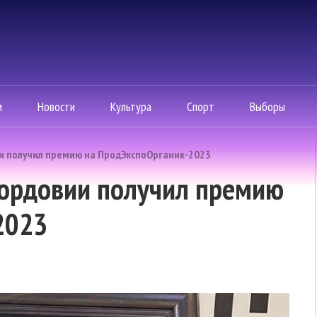
м
Новости
Культура
Спорт
Выборы
и получил премию на ПродЭкспоОрганик-2023
Мордовии получил премию
2023