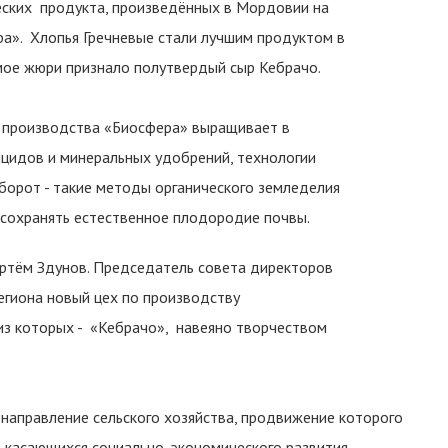
еских продукта, произведённых в Мордовии на
а». Хлопья Гречневые стали лучшим продуктом в
мое жюри признало полутвердый сыр Кебрачо.
о производства «Биосфера» выращивает в
ицидов и минеральных удобрений, технологии
орот - такие методы органического земледелия
 сохранять естественное плодородие почвы.
ртём Здунов. Председатель совета директоров
егиона новый цех по производству
из которых - «Кебрачо», навеяно творчеством
 направление сельского хозяйства, продвижение которого
, касающихся социально-экономического развития