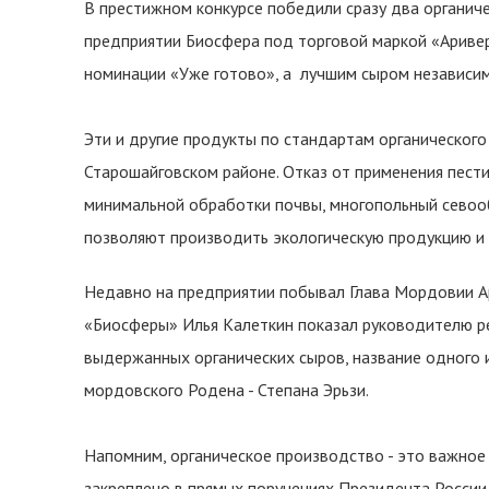
В престижном конкурсе победили сразу два органич
предприятии Биосфера под торговой маркой «Аривер
номинации «Уже готово», а лучшим сыром независи
Эти и другие продукты по стандартам органическог
Старошайговском районе. Отказ от применения пест
минимальной обработки почвы, многопольный севооб
позволяют производить экологическую продукцию и
Недавно на предприятии побывал Глава Мордовии А
«Биосферы» Илья Калеткин показал руководителю р
выдержанных органических сыров, название одного 
мордовского Родена - Степана Эрьзи.
Напомним, органическое производство - это важное
закреплено в прямых поручениях Президента России