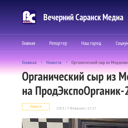
Вечерний Саранск Mедиа
Главная
Репортер
Наш город
Социу
Главная
Новости
Органический сыр из Мордови
Органический сыр из 
на ПродЭкспоОрганик-
Новости
2023 / 7 Февраля / 22:17