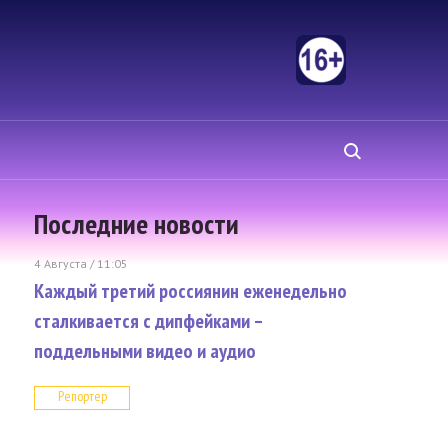
Последние новости
4 Августа / 11:05
Каждый третий россиянин еженедельно
сталкивается с дипфейками –
поддельными видео и аудио
Репортер