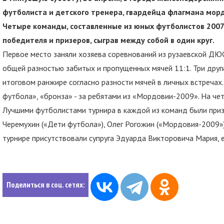
футболиста и детского тренера, гвардейца флагмана мор
Четыре команды, составленные из юных футболистов 2007
победителя и призеров, сыграв между собой в один круг.
Первое место заняли хозяева соревнований из рузаевской ДЮ
общей разностью забитых и пропущенных мячей 11:1. Три други
итоговом ранжире согласно разности мячей в личных встречах
футбола», «бронза» - за ребятами из «Мордовии-2009». На че
Лучшими футболистами турнира в каждой из команд были приз
Черемухин («Дети футбола»), Олег Рогожин («Мордовия-2009»
турнире присутствовали супруга Эдуарда Викторовича Мария, е
Поделиться в соц. сетях: