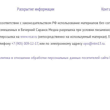
Раскрытие информации
Конт
 соответствии с законодательством РФ использование материалов без сог
азмещенных в Вечерний Саранск Медиа разрешена при условии письменног
иперссылка на
www.vsar.ru
(непосредственно на используемый материал). 
елефону
+7 (905) 009-12-17
, или по электронному адресу
opo@ntm13.ru
.
олитика в отношении обработки персональных данных посетителей сайта