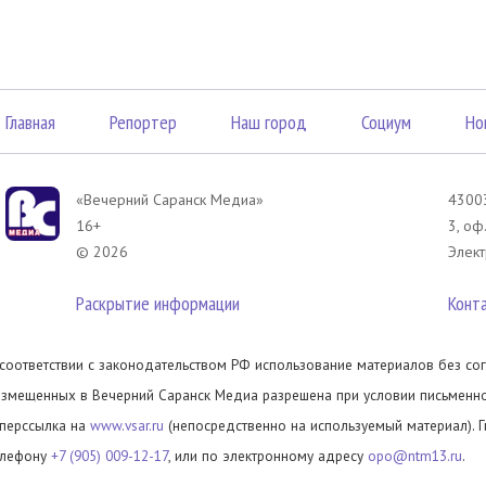
Главная
Репортер
Наш город
Социум
Но
«Вечерний Саранск Mедиа»
43003
16+
3, оф
© 2026
Элект
Раскрытие информации
Конт
 соответствии с законодательством РФ использование материалов без сог
азмещенных в Вечерний Саранск Медиа разрешена при условии письменног
иперссылка на
www.vsar.ru
(непосредственно на используемый материал). 
елефону
+7 (905) 009-12-17
, или по электронному адресу
opo@ntm13.ru
.